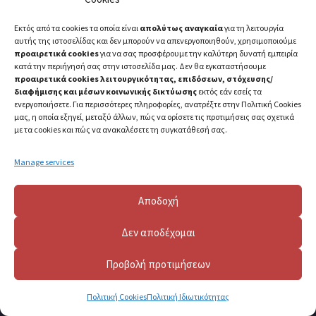
Feed
Εκτός από τα cookies τα οποία είναι
απολύτως αναγκαία
για τη λειτουργία
αυτής της ιστοσελίδας και δεν μπορούν να απενεργοποιηθούν, χρησιμοποιούμε
Comments
προαιρετικά cookies
για να σας προσφέρουμε την καλύτερη δυνατή εμπειρία
Feed
κατά την περιήγησή σας στην ιστοσελίδα μας. Δεν θα εγκαταστήσουμε
προαιρετικά cookies λειτουργικότητας, επιδόσεων, στόχευσης/
διαφήμισης και μέσων κοινωνικής δικτύωσης
εκτός εάν εσείς τα
WordPress.org
ενεργοποιήσετε. Για περισσότερες πληροφορίες, ανατρέξτε στην Πολιτική Cookies
μας, η οποία εξηγεί, μεταξύ άλλων, πώς να ορίσετε τις προτιμήσεις σας σχετικά
με τα cookies και πώς να ανακαλέσετε τη συγκατάθεσή σας.
Manage services
Αποδοχή
Δεν αποδέχομαι
Προβολή προτιμήσεων
Πολιτική Cookies
Πολιτική Ιδιωτικότητας