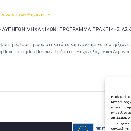
εροναυπηγών Μηχανικών
ΑΥΠΗΓΩΝ ΜΗΧΑΝΙΚΩΝ: ΠΡΟΓΡΑΜΜΑ ΠΡΑΚΤΙΚΗΣ ΑΣΚ
οιτητές/φοιτήτριες ότι κατά το εαρινό εξάμηνο του τρέχοντο
η Πανεπιστημίου Πατρών: Τμήματος Μηχανολόγων και Αερον
Εκτός από τα 
ιστοσελίδας 
για να σας π
ιστοσελίδα μ
επιδόσεων,
τα ενεργοποιή
οποία εξηγεί,