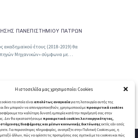
ΗΣΗΣ ΠΑΝΕΠΙΣΤΗΜΙΟΥ ΠΑΤΡΩΝ
ς ακαδημαϊκού έτους (2018-2019) θα
αυπηγών Μηχανικών» σύμφωνα με…
Η ιστοσελίδα μας χρησιμοποίει Cookies
cookies τα οποία είναι
απολύτως αναγκαία
για τη λειτουργία αυτής της
και δεν μπορούν να απενεργοποιηθούν, χρησιμοποιούμε
προαιρετικά cookies
ροσφέρουμε την καλύτερη δυνατή εμπειρία κατά την περιήγησή σας στην
ας. Δεν θα εγκαταστήσουμε
προαιρετικά cookies λειτουργικότητας,
 στόχευσης/διαφήμισης και μέσων κοινωνικής δικτύωσης
εκτός εάν εσείς
σετε. Για περισσότερες πληροφορίες, ανατρέξτε στην Πολιτική Cookies μας, η
 μεταξύ άλλων, πώς να ορίσετε τις προτιμήσεις σας σχετικά με τα cookies και πώς