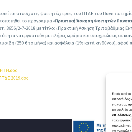
ιείται στους/στις φοιτητές/τριες του ΠΤΔΕ του Πανεπιστημίο
ατοποιηθεί το πρόγραμμα «
Πρακτική Άσκηση Φοιτητών Πανεπι
τ.: 3656/2-7-2018 με τίτλο: «Πρακτική Άσκηση Τριτοβάθμιας Εκ
ατότητα να εργαστούν με πλήρες ωράριο και υποχρεώσεις σε κοιν
ή αμοιβή (250 € το μήνα) και ασφάλεια (1% κατά κινδύνου), αφο
ΤΗΤΗ.doc
ΤΔΕ 2019.doc
Εκτός από τα 
ιστοσελίδας 
για να σας π
ιστοσελίδα μ
επιδόσεων,
τα ενεργοποιή
οποία εξηγεί,
να ανακαλέσ