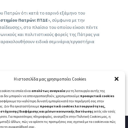
υ Πατρών ότι κατά το εαρινό εξάμηνο του
στημίου Πατρών: ΠΤΔΕ
», σύμφωνα με την
παίδευσης», στο πλαίσιο του οποίου είκοσι πέντε
ωνικούς και πολιτιστικούς φορείς της Πάτρας για
ύ παρακολουθήσουν ειδικά σεμινάρια/εργαστήρια
Η ιστοσελίδα μας χρησιμοποίει Cookies
cookies τα οποία είναι
απολύτως αναγκαία
για τη λειτουργία αυτής της
και δεν μπορούν να απενεργοποιηθούν, χρησιμοποιούμε
προαιρετικά cookies
ροσφέρουμε την καλύτερη δυνατή εμπειρία κατά την περιήγησή σας στην
ας. Δεν θα εγκαταστήσουμε
προαιρετικά cookies λειτουργικότητας,
 στόχευσης/διαφήμισης και μέσων κοινωνικής δικτύωσης
εκτός εάν εσείς
σετε. Για περισσότερες πληροφορίες, ανατρέξτε στην Πολιτική Cookies μας, η
 μεταξύ άλλων, πώς να ορίσετε τις προτιμήσεις σας σχετικά με τα cookies και πώς
ετε τη συγκατάθεσή σας.