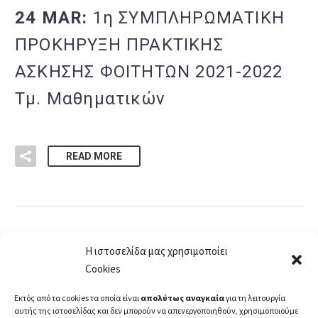
24 MAR:
1η ΣΥΜΠΛΗΡΩΜΑΤΙΚΗ
ΠΡΟΚΗΡΥΞΗ ΠΡΑΚΤΙΚΗΣ
ΑΣΚΗΣΗΣ ΦΟΙΤΗΤΩΝ 2021-2022
Τμ. Μαθηματικών
READ MORE
Η ιστοσελίδα μας χρησιμοποίει
Cookies
1
2
…
6
Εκτός από τα cookies τα οποία είναι
απολύτως αναγκαία
για τη λειτουργία
αυτής της ιστοσελίδας και δεν μπορούν να απενεργοποιηθούν, χρησιμοποιούμε