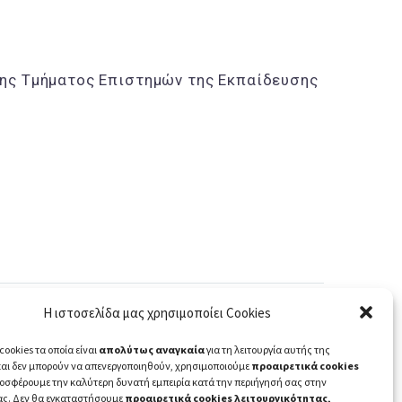
σης Τμήματος Επιστημών της Εκπαίδευσης
Η ιστοσελίδα μας χρησιμοποίει Cookies
cookies τα οποία είναι
απολύτως αναγκαία
για τη λειτουργία αυτής της
και δεν μπορούν να απενεργοποιηθούν, χρησιμοποιούμε
προαιρετικά cookies
ροσφέρουμε την καλύτερη δυνατή εμπειρία κατά την περιήγησή σας στην
ας. Δεν θα εγκαταστήσουμε
προαιρετικά cookies λειτουργικότητας,