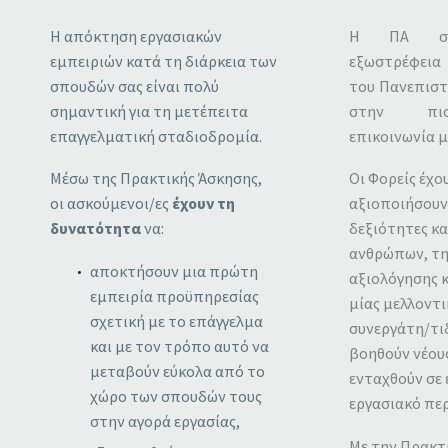
Η απόκτηση εργασιακών
Η ΠΑ συμ
εμπειριών κατά τη διάρκεια των
εξωστρέφει
σπουδών σας είναι πολύ
του Πανεπιστ
σημαντική για τη μετέπειτα
στην πιο
επαγγελματική σταδιοδρομία.
επικοινωνία με
Μέσω της Πρακτικής Άσκησης,
Οι Φορείς έχο
οι ασκούμενοι/ες
έχουν τη
αξιοποιήσουν 
δυνατότητα
να:
δεξιότητες και
ανθρώπων, τη
αποκτήσουν μια πρώτη
αξιολόγησης κ
εμπειρία προϋπηρεσίας
μίας μελλοντι
σχετική με το επάγγελμα
συνεργάτη/τιδ
και με τον τρόπο αυτό να
βοηθούν νέου
μεταβούν εύκολα από το
ενταχθούν σε
χώρο των σπουδών τους
εργασιακό πε
στην αγορά εργασίας,
Με την Πρακτ