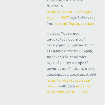
σύνδεσμο:
https://praktiki.upatras.gr/?
page_id=6927
, προβάλλοντας
ένα
πρότυπο Συμφωνητικού
.
Για τους Φορείς που
απασχολούν φοιτητές/
φοιτήτριες Τμημάτων του π.
ΤΕΙ
(6μηνη Πρακτική Άσκηση)
,
παρακαλώ δείτε οδηγίες
σχετικά με την καταβολή
μηνιαίας αποζημίωσης στους
ασκούμενους/ασκούμενες εδώ:
https://praktiki.upatras.gr/?
p=7969
καθώς και
πρότυπο
συμφωνητικού π. ΤΕΙ εδώ
.