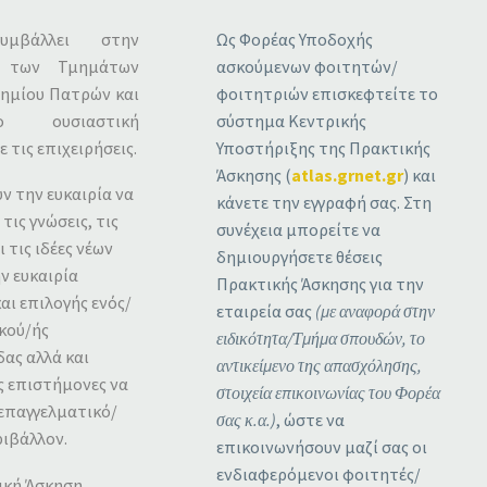
βάλλει στην
Ως Φορέας Υποδοχής
α των Τμημάτων
ασκούμενων φοιτητών/
ημίου Πατρών και
φοιτητριών επισκεφτείτε το
 ουσιαστική
σύστημα Κεντρικής
 τις επιχειρήσεις.
Υποστήριξης της Πρακτικής
Άσκησης (
atlas.grnet.gr
) και
υν την ευκαιρία να
κάνετε την εγγραφή σας. Στη
τις γνώσεις, τις
συνέχεια μπορείτε να
 τις ιδέες νέων
δημιουργήσετε θέσεις
ν ευκαιρία
Πρακτικής Άσκησης για την
αι επιλογής ενός/
εταιρεία σας
(με αναφορά στην
κού/ής
ειδικότητα/Τμήμα σπουδών, το
ας αλλά και
αντικείμενο της απασχόλησης,
ς επιστήμονες να
στοιχεία επικοινωνίας του Φορέα
 επαγγελματικό/
σας κ.α.)
, ώστε να
ριβάλλον.
επικοινωνήσουν μαζί σας οι
ενδιαφερόμενοι φοιτητές/
ική Άσκηση,