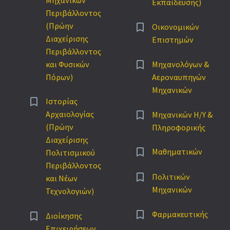
Εκπαίδευσης)
Περιβάλλοντος
(Πρώην


Οικονομικών
Διαχείρισης
Επιστημών
Περιβάλλοντος


και Φυσικών
Μηχανολόγων &
Πόρων)
Αεροναυπηγών
Μηχανικών


Ιστορίας


Αρχαιολογίας
Μηχανικών Η/Υ &
(Πρώην
Πληροφορικής
Διαχείρισης


Μαθηματικών
Πολιτισμικού
Περιβάλλοντος


Πολιτικών
και Νέων
Μηχανικών
Τεχνολογιών)


Φαρμακευτικής


Διοίκησης
Επιχειρήσεων