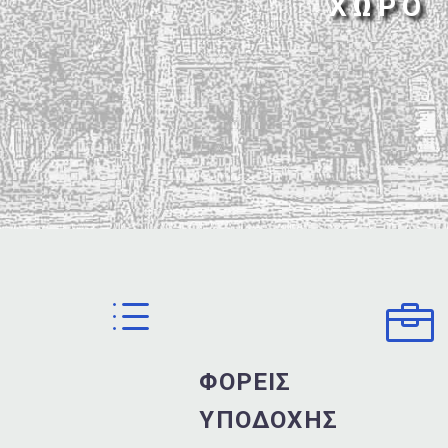
ΧΩΡΟ
d
d


ΦΟΡΕΙΣ
ΥΠΟΔΟΧΗΣ