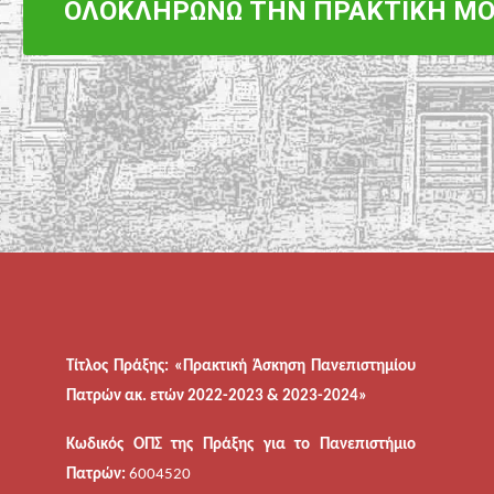
ΟΛΟΚΛΗΡΩΝΩ ΤΗΝ ΠΡΑΚΤΙΚΗ ΜΟ
Τίτλος Πράξης: «Πρακτική Άσκηση Πανεπιστημίου
Πατρών ακ. ετών 2022-2023 & 2023-2024»
Κωδικός ΟΠΣ της Πράξης για το Πανεπιστήμιο
Πατρών:
6004520