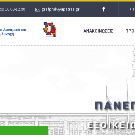
αρ 10.00-12.00
grafprak@upatras.gr
ΑΝΑΚΟΙΝΩΣΕΙΣ
ΠΡΟ
ΠΑΝΕ
ΕΞΟΙΚΕΙ