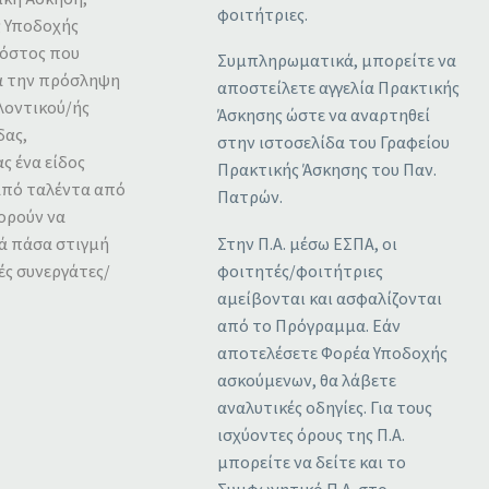
φοιτήτριες.
ς Υποδοχής
κόστος που
Συμπληρωματικά, μπορείτε να
ια την πρόσληψη
αποστείλετε αγγελία Πρακτικής
λοντικού/ής
Άσκησης ώστε να αναρτηθεί
δας,
στην ιστοσελίδα του Γραφείου
ς ένα είδος
Πρακτικής Άσκησης του Παν.
από ταλέντα από
Πατρών.
ορούν να
ά πάσα στιγμή
Στην Π.Α. μέσω ΕΣΠΑ, οι
ές συνεργάτες/
φοιτητές/φοιτήτριες
αμείβονται και ασφαλίζονται
από το Πρόγραμμα. Εάν
αποτελέσετε Φορέα Υποδοχής
ασκούμενων, θα λάβετε
αναλυτικές οδηγίες. Για τους
ισχύοντες όρους της Π.Α.
μπορείτε να δείτε και το
Συμφωνητικό Π.Α. στο