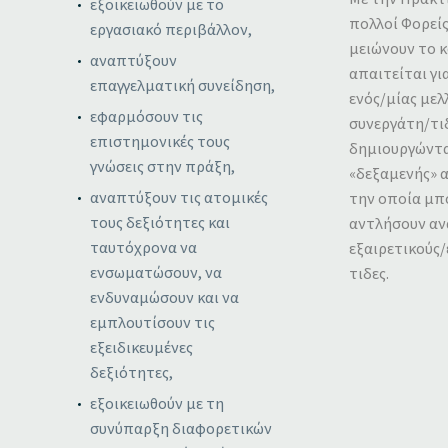
εξοικειωθούν με το
πολλοί Φορεί
εργασιακό περιβάλλον,
μειώνουν το 
αναπτύξουν
απαιτείται γ
επαγγελματική συνείδηση,
ενός/μίας μελ
εφαρμόσουν τις
συνεργάτη/τι
επιστημονικές τους
δημιουργώντα
γνώσεις στην πράξη,
«δεξαμενής» 
αναπτύξουν τις ατομικές
την οποία μπ
τους δεξιότητες και
αντλήσουν αν
ταυτόχρονα να
εξαιρετικούς/
ενσωματώσουν, να
τιδες.
ενδυναμώσουν και να
εμπλουτίσουν τις
εξειδικευμένες
δεξιότητες,
εξοικειωθούν με τη
συνύπαρξη διαφορετικών