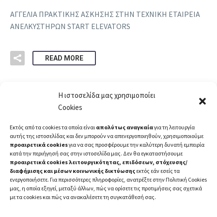
ΑΓΓΕΛΙΑ ΠΡΑΚΤΙΚΗΣ ΑΣΚΗΣΗΣ ΣΤΗΝ ΤΕΧΝΙΚΗ ΕΤΑΙΡΕΙΑ
ΑΝΕΛΚΥΣΤΗΡΩΝ START ELEVATORS
READ MORE
Η ιστοσελίδα μας χρησιμοποίει
Cookies
Εκτός από τα cookies τα οποία είναι
απολύτως αναγκαία
για τη λειτουργία
αυτής της ιστοσελίδας και δεν μπορούν να απενεργοποιηθούν, χρησιμοποιούμε
προαιρετικά cookies
για να σας προσφέρουμε την καλύτερη δυνατή εμπειρία
κατά την περιήγησή σας στην ιστοσελίδα μας. Δεν θα εγκαταστήσουμε
προαιρετικά cookies λειτουργικότητας, επιδόσεων, στόχευσης/
διαφήμισης και μέσων κοινωνικής δικτύωσης
εκτός εάν εσείς τα
ενεργοποιήσετε. Για περισσότερες πληροφορίες, ανατρέξτε στην Πολιτική Cookies
μας, η οποία εξηγεί, μεταξύ άλλων, πώς να ορίσετε τις προτιμήσεις σας σχετικά
με τα cookies και πώς να ανακαλέσετε τη συγκατάθεσή σας.