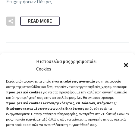
Επιχειρήσεων Πάτρα,…
READ MORE
Η ιστοσελίδα μας χρησιμοποίει
Cookies
1
…
30
31
Εκτός από τα cookies τα οποία είναι
απολύτως αναγκαία
για τη λειτουργία
αυτής της ιστοσελίδας και δεν μπορούν να απενεργοποιηθούν, χρησιμοποιούμε
προαιρετικά cookies
για να σας προσφέρουμε την καλύτερη δυνατή εμπειρία
κατά την περιήγησή σας στην ιστοσελίδα μας. Δεν θα εγκαταστήσουμε
προαιρετικά cookies λειτουργικότητας, επιδόσεων, στόχευσης/
διαφήμισης και μέσων κοινωνικής δικτύωσης
εκτός εάν εσείς τα
ενεργοποιήσετε. Για περισσότερες πληροφορίες, ανατρέξτε στην Πολιτική Cookies
μας, η οποία εξηγεί, μεταξύ άλλων, πώς να ορίσετε τις προτιμήσεις σας σχετικά
με τα cookies και πώς να ανακαλέσετε τη συγκατάθεσή σας.