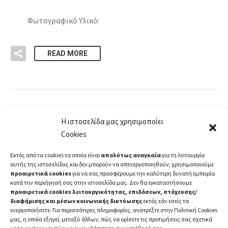
Φωτογραφικό Υλικό:
READ MORE
Η ιστοσελίδα μας χρησιμοποίει
Cookies
1
2
3
…
9
Εκτός από τα cookies τα οποία είναι
απολύτως αναγκαία
για τη λειτουργία
αυτής της ιστοσελίδας και δεν μπορούν να απενεργοποιηθούν, χρησιμοποιούμε
προαιρετικά cookies
για να σας προσφέρουμε την καλύτερη δυνατή εμπειρία
κατά την περιήγησή σας στην ιστοσελίδα μας. Δεν θα εγκαταστήσουμε
προαιρετικά cookies λειτουργικότητας, επιδόσεων, στόχευσης/
διαφήμισης και μέσων κοινωνικής δικτύωσης
εκτός εάν εσείς τα
ενεργοποιήσετε. Για περισσότερες πληροφορίες, ανατρέξτε στην Πολιτική Cookies
μας, η οποία εξηγεί, μεταξύ άλλων, πώς να ορίσετε τις προτιμήσεις σας σχετικά