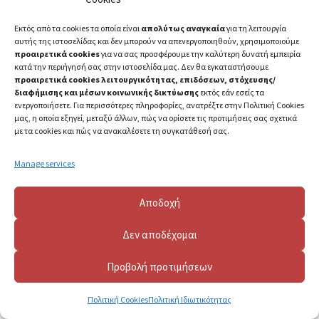
Εκτός από τα cookies τα οποία είναι
απολύτως αναγκαία
για τη λειτουργία
αυτής της ιστοσελίδας και δεν μπορούν να απενεργοποιηθούν, χρησιμοποιούμε
προαιρετικά cookies
για να σας προσφέρουμε την καλύτερη δυνατή εμπειρία
κατά την περιήγησή σας στην ιστοσελίδα μας. Δεν θα εγκαταστήσουμε
προαιρετικά cookies λειτουργικότητας, επιδόσεων, στόχευσης/
διαφήμισης και μέσων κοινωνικής δικτύωσης
εκτός εάν εσείς τα
ενεργοποιήσετε. Για περισσότερες πληροφορίες, ανατρέξτε στην Πολιτική Cookies
μας, η οποία εξηγεί, μεταξύ άλλων, πώς να ορίσετε τις προτιμήσεις σας σχετικά
με τα cookies και πώς να ανακαλέσετε τη συγκατάθεσή σας.
Manage services
2023 ©
Πανεπιστήμιο Πατρών
Αποδοχή
Δεν αποδέχομαι
Προβολή προτιμήσεων
Πολιτική Cookies
Πολιτική Ιδιωτικότητας