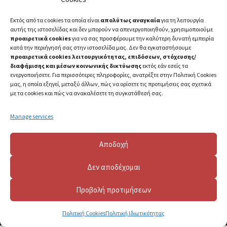
Εκτός από τα cookies τα οποία είναι
απολύτως αναγκαία
για τη λειτουργία
αυτής της ιστοσελίδας και δεν μπορούν να απενεργοποιηθούν, χρησιμοποιούμε
προαιρετικά cookies
για να σας προσφέρουμε την καλύτερη δυνατή εμπειρία
κατά την περιήγησή σας στην ιστοσελίδα μας. Δεν θα εγκαταστήσουμε
προαιρετικά cookies λειτουργικότητας, επιδόσεων, στόχευσης/
διαφήμισης και μέσων κοινωνικής δικτύωσης
εκτός εάν εσείς τα
ενεργοποιήσετε. Για περισσότερες πληροφορίες, ανατρέξτε στην Πολιτική Cookies
μας, η οποία εξηγεί, μεταξύ άλλων, πώς να ορίσετε τις προτιμήσεις σας σχετικά
με τα cookies και πώς να ανακαλέσετε τη συγκατάθεσή σας.
Manage services
Αποδοχή
Δεν αποδέχομαι
Προβολή προτιμήσεων
2023 ©
Πανεπιστήμιο Πατρών
Πολιτική Cookies
Πολιτική Ιδιωτικότητας