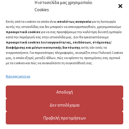
Η ιστοσελίδα μας χρησιμοποίει
Cookies
Εκτός από τα cookies τα οποία είναι
απολύτως αναγκαία
για τη λειτουργία
αυτής της ιστοσελίδας και δεν μπορούν να απενεργοποιηθούν, χρησιμοποιούμε
προαιρετικά cookies
για να σας προσφέρουμε την καλύτερη δυνατή εμπειρία
κατά την περιήγησή σας στην ιστοσελίδα μας. Δεν θα εγκαταστήσουμε
προαιρετικά cookies λειτουργικότητας, επιδόσεων, στόχευσης/
διαφήμισης και μέσων κοινωνικής δικτύωσης
εκτός εάν εσείς τα
ενεργοποιήσετε. Για περισσότερες πληροφορίες, ανατρέξτε στην Πολιτική Cookies
μας, η οποία εξηγεί, μεταξύ άλλων, πώς να ορίσετε τις προτιμήσεις σας σχετικά
με τα cookies και πώς να ανακαλέσετε τη συγκατάθεσή σας.
Manage services
Αποδοχή
Δεν αποδέχομαι
Προβολή προτιμήσεων
2023 ©
Πανεπιστήμιο Πατρών