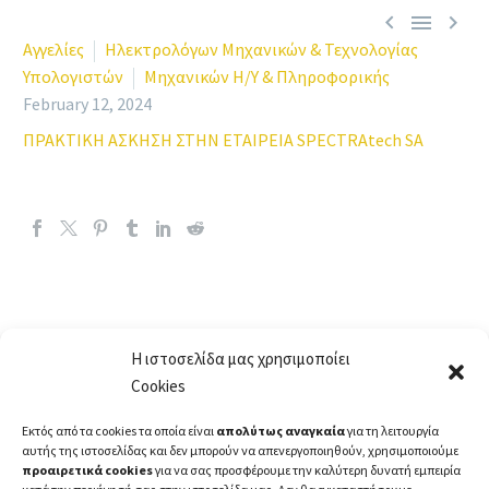



Αγγελίες
Ηλεκτρολόγων Μηχανικών & Τεχνολογίας
Υπολογιστών
Μηχανικών Η/Υ & Πληροφορικής
February 12, 2024
ΠΡΑΚΤΙΚΗ ΑΣΚΗΣΗ ΣΤΗΝ ΕΤΑΙΡΕΙΑ SPECTRAtech SA
Η ιστοσελίδα μας χρησιμοποίει
Cookies
Εκτός από τα cookies τα οποία είναι
απολύτως αναγκαία
για τη λειτουργία
αυτής της ιστοσελίδας και δεν μπορούν να απενεργοποιηθούν, χρησιμοποιούμε
προαιρετικά cookies
για να σας προσφέρουμε την καλύτερη δυνατή εμπειρία