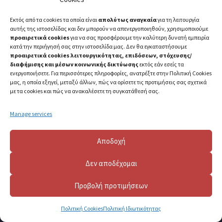
Εκτός από τα cookies τα οποία είναι
απολύτως αναγκαία
για τη λειτουργία
αυτής της ιστοσελίδας και δεν μπορούν να απενεργοποιηθούν, χρησιμοποιούμε
προαιρετικά cookies
για να σας προσφέρουμε την καλύτερη δυνατή εμπειρία
κατά την περιήγησή σας στην ιστοσελίδα μας. Δεν θα εγκαταστήσουμε
προαιρετικά cookies λειτουργικότητας, επιδόσεων, στόχευσης/
διαφήμισης και μέσων κοινωνικής δικτύωσης
εκτός εάν εσείς τα
ενεργοποιήσετε. Για περισσότερες πληροφορίες, ανατρέξτε στην Πολιτική Cookies
μας, η οποία εξηγεί, μεταξύ άλλων, πώς να ορίσετε τις προτιμήσεις σας σχετικά
με τα cookies και πώς να ανακαλέσετε τη συγκατάθεσή σας.
Manage services
Αποδοχή
Δεν αποδέχομαι
Προβολή προτιμήσεων
2023 ©
Πανεπιστήμιο Πατρών
Πολιτική Cookies
Πολιτική Ιδιωτικότητας