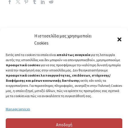
Η ιστοσελίδα μας χρησιμοποίει
Cookies
Εκτός από τα cookies τα οποία είναι
απολύτως αναγκαία
για τη λειτουργία
αυτής της ιστοσελίδας και δεν μπορούν να απενεργοποιηθούν, χρησιμοποιούμε
προαιρετικά cookies
για να σας προσφέρουμε την καλύτερη δυνατή εμπειρία
κατά την περιήγησή σας στην ιστοσελίδα μας. Δεν θα εγκαταστήσουμε
προαιρετικά cookies λειτουργικότητας, επιδόσεων, στόχευσης/
διαφήμισης και μέσων κοινωνικής δικτύωσης
εκτός εάν εσείς τα
ενεργοποιήσετε. Για περισσότερες πληροφορίες, ανατρέξτε στην Πολιτική Cookies
μας, η οποία εξηγεί, μεταξύ άλλων, πώς να ορίσετε τις προτιμήσεις σας σχετικά
με τα cookies και πώς να ανακαλέσετε τη συγκατάθεσή σας.
Manage services
Αποδοχή