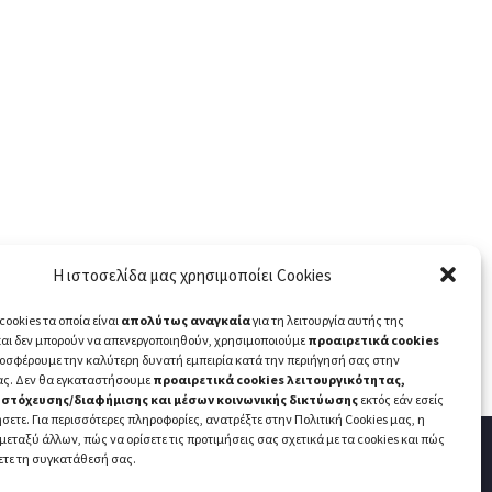
Η ιστοσελίδα μας χρησιμοποίει Cookies
cookies τα οποία είναι
απολύτως αναγκαία
για τη λειτουργία αυτής της
και δεν μπορούν να απενεργοποιηθούν, χρησιμοποιούμε
προαιρετικά cookies
ροσφέρουμε την καλύτερη δυνατή εμπειρία κατά την περιήγησή σας στην
ας. Δεν θα εγκαταστήσουμε
προαιρετικά cookies λειτουργικότητας,
 στόχευσης/διαφήμισης και μέσων κοινωνικής δικτύωσης
εκτός εάν εσείς
σετε. Για περισσότερες πληροφορίες, ανατρέξτε στην Πολιτική Cookies μας, η
 μεταξύ άλλων, πώς να ορίσετε τις προτιμήσεις σας σχετικά με τα cookies και πώς
ετε τη συγκατάθεσή σας.