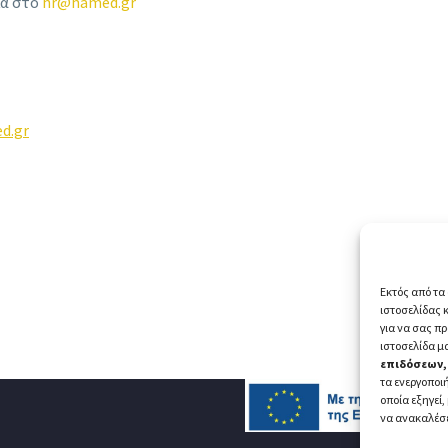
κά στο
hr
@
hamed
.
gr
d.gr
Εκτός από τα 
ιστοσελίδας 
για να σας π
ιστοσελίδα μ
επιδόσεων,
τα ενεργοποιή
οποία εξηγεί,
να ανακαλέσ