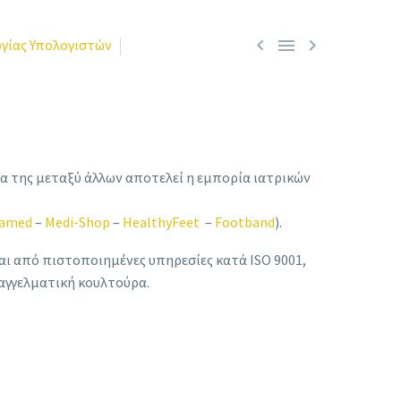



γίας Υπολογιστών
τα της μεταξύ άλλων αποτελεί η εμπορία ιατρικών
a
m
ed
–
Medi-Shop
–
HealthyFeet
–
Footband
).
ι από πιστοποιημένες υπηρεσίες κατά ISO 9001,
παγγελματική κουλτούρα.