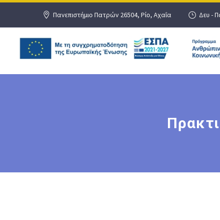
Πανεπιστήμιο Πατρών 26504, Ρίο, Αχαΐα
Δευ - Π
Πρακτι