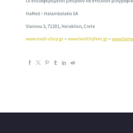
Οι ενδιαφερόμενοι μπορούν να στείλουν βιογραφι
HaMed – Halambalakis SA
Viannou 3, 71201, Heraklion, Crete
www.medi-shop.gr
–
www.healthyfeet.gr
–
www.hame