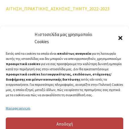
ΑΙΤΗΣΗ_ΠΡΑΚΤΙΚΗΣ_ΑΣΚΗΣΗΣ_ΤΗΜΤΥ_2022-2023
Η ιστοσελίδα μας χρησιμοποίει
Cookies
Εκτός από τα cookies τα οποία είναι
απολύτως αναγκαία
για τη λειτουργία
αυτής της ιστοσελίδας και δεν μπορούν να απενεργοποιηθούν, χρησιμοποιούμε
προαιρετικά cookies
για να σας προσφέρουμε την καλύτερη δυνατή εμπειρία
κατά την περιήγησή σας στην ιστοσελίδα μας. Δεν θα εγκαταστήσουμε
προαιρετικά cookies λειτουργικότητας, επιδόσεων, στόχευσης/
διαφήμισης και μέσων κοινωνικής δικτύωσης
εκτός εάν εσείς τα
ενεργοποιήσετε. Για περισσότερες πληροφορίες, ανατρέξτε στην Πολιτική Cookies
μας, η οποία εξηγεί, μεταξύ άλλων, πώς να ορίσετε τις προτιμήσεις σας σχετικά
με τα cookies και πώς να ανακαλέσετε τη συγκατάθεσή σας.
Manage services
Αποδοχή