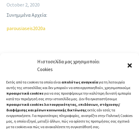
October 2, 2020
Συνημμένα Αρχεία:
parousiaseis2020a
Η ιστοσελίδα μας χρησιμοποίει
Cookies
Εκτός από τα cookies τα οποία είναι
απολύτως αναγκαία
για τη λειτουργία
αυτής της ιστοσελίδας και δεν μπορούν να απενεργοποιηθούν, χρησιμοποιούμε
προαιρετικά cookies
για να σας προσφέρουμε την καλύτερη δυνατή εμπειρία
κατά την περιήγησή σας στην ιστοσελίδα μας. Δεν θα εγκαταστήσουμε
προαιρετικά cookies λειτουργικότητας, επιδόσεων, στόχευσης/
διαφήμισης και μέσων κοινωνικής δικτύωσης
εκτός εάν εσείς τα
ενεργοποιήσετε. Για περισσότερες πληροφορίες, ανατρέξτε στην Πολιτική Cookies
μας, η οποία εξηγεί, μεταξύ άλλων, πώς να ορίσετε τις προτιμήσεις σας σχετικά
με τα cookies και πώς να ανακαλέσετε τη συγκατάθεσή σας.