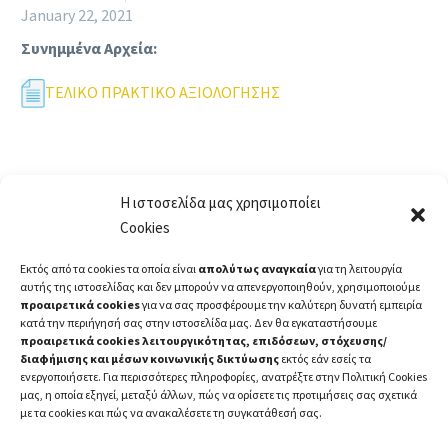
January 22, 2021
Συνημμένα Αρχεία:
ΤΕΛΙΚΟ ΠΡΑΚΤΙΚΟ ΑΞΙΟΛΟΓΗΣΗΣ
Η ιστοσελίδα μας χρησιμοποίει
Cookies
Εκτός από τα cookies τα οποία είναι
απολύτως αναγκαία
για τη λειτουργία
αυτής της ιστοσελίδας και δεν μπορούν να απενεργοποιηθούν, χρησιμοποιούμε
προαιρετικά cookies
για να σας προσφέρουμε την καλύτερη δυνατή εμπειρία
κατά την περιήγησή σας στην ιστοσελίδα μας. Δεν θα εγκαταστήσουμε
προαιρετικά cookies λειτουργικότητας, επιδόσεων, στόχευσης/
διαφήμισης και μέσων κοινωνικής δικτύωσης
εκτός εάν εσείς τα
ενεργοποιήσετε. Για περισσότερες πληροφορίες, ανατρέξτε στην Πολιτική Cookies
μας, η οποία εξηγεί, μεταξύ άλλων, πώς να ορίσετε τις προτιμήσεις σας σχετικά
με τα cookies και πώς να ανακαλέσετε τη συγκατάθεσή σας.