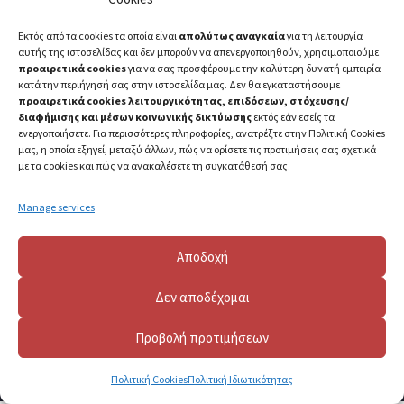
Εκτός από τα cookies τα οποία είναι
απολύτως αναγκαία
για τη λειτουργία
αυτής της ιστοσελίδας και δεν μπορούν να απενεργοποιηθούν, χρησιμοποιούμε
προαιρετικά cookies
για να σας προσφέρουμε την καλύτερη δυνατή εμπειρία
κατά την περιήγησή σας στην ιστοσελίδα μας. Δεν θα εγκαταστήσουμε
προαιρετικά cookies λειτουργικότητας, επιδόσεων, στόχευσης/
διαφήμισης και μέσων κοινωνικής δικτύωσης
εκτός εάν εσείς τα
ενεργοποιήσετε. Για περισσότερες πληροφορίες, ανατρέξτε στην Πολιτική Cookies
μας, η οποία εξηγεί, μεταξύ άλλων, πώς να ορίσετε τις προτιμήσεις σας σχετικά
με τα cookies και πώς να ανακαλέσετε τη συγκατάθεσή σας.
Manage services
Αποδοχή
Δεν αποδέχομαι
Προβολή προτιμήσεων
2023 ©
Πανεπιστήμιο Πατρών
Πολιτική Cookies
Πολιτική Ιδιωτικότητας