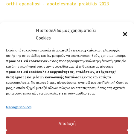
orthi_epanalipsi_-_apotelesmata_praktikis_2023
Η ιστοσελίδα μας χρησιμοποίει
Cookies
Εκτός από τα cookies τα οποία είναι
απολύτως αναγκαία
για τη λειτουργία
αυτής της ιστοσελίδας και δεν μπορούν να απενεργοποιηθούν, χρησιμοποιούμε
προαιρετικά cookies
για να σας προσφέρουμε την καλύτερη δυνατή εμπειρία
κατά την περιήγησή σας στην ιστοσελίδα μας. Δεν θα εγκαταστήσουμε
προαιρετικά cookies λειτουργικότητας, επιδόσεων, στόχευσης/
διαφήμισης και μέσων κοινωνικής δικτύωσης
εκτός εάν εσείς τα
ενεργοποιήσετε. Για περισσότερες πληροφορίες, ανατρέξτε στην Πολιτική Cookies
μας, η οποία εξηγεί, μεταξύ άλλων, πώς να ορίσετε τις προτιμήσεις σας σχετικά
με τα cookies και πώς να ανακαλέσετε τη συγκατάθεσή σας.
Manage services
Αποδοχή