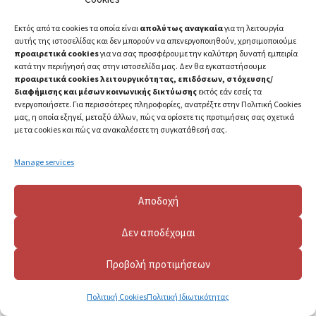
Εκτός από τα cookies τα οποία είναι
απολύτως αναγκαία
για τη λειτουργία
αυτής της ιστοσελίδας και δεν μπορούν να απενεργοποιηθούν, χρησιμοποιούμε
προαιρετικά cookies
για να σας προσφέρουμε την καλύτερη δυνατή εμπειρία
κατά την περιήγησή σας στην ιστοσελίδα μας. Δεν θα εγκαταστήσουμε
προαιρετικά cookies λειτουργικότητας, επιδόσεων, στόχευσης/
διαφήμισης και μέσων κοινωνικής δικτύωσης
εκτός εάν εσείς τα
ενεργοποιήσετε. Για περισσότερες πληροφορίες, ανατρέξτε στην Πολιτική Cookies
μας, η οποία εξηγεί, μεταξύ άλλων, πώς να ορίσετε τις προτιμήσεις σας σχετικά
με τα cookies και πώς να ανακαλέσετε τη συγκατάθεσή σας.
Manage services
Αποδοχή
2023 ©
Πανεπιστήμιο Πατρών
Δεν αποδέχομαι
Προβολή προτιμήσεων
Πολιτική Cookies
Πολιτική Ιδιωτικότητας