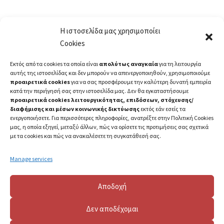
Η ιστοσελίδα μας χρησιμοποίει
Cookies
Εκτός από τα cookies τα οποία είναι
απολύτως αναγκαία
για τη λειτουργία
αυτής της ιστοσελίδας και δεν μπορούν να απενεργοποιηθούν, χρησιμοποιούμε
προαιρετικά cookies
για να σας προσφέρουμε την καλύτερη δυνατή εμπειρία
κατά την περιήγησή σας στην ιστοσελίδα μας. Δεν θα εγκαταστήσουμε
προαιρετικά cookies λειτουργικότητας, επιδόσεων, στόχευσης/
διαφήμισης και μέσων κοινωνικής δικτύωσης
εκτός εάν εσείς τα
ενεργοποιήσετε. Για περισσότερες πληροφορίες, ανατρέξτε στην Πολιτική Cookies
μας, η οποία εξηγεί, μεταξύ άλλων, πώς να ορίσετε τις προτιμήσεις σας σχετικά
με τα cookies και πώς να ανακαλέσετε τη συγκατάθεσή σας.
Manage services
Αποδοχή
Δεν αποδέχομαι