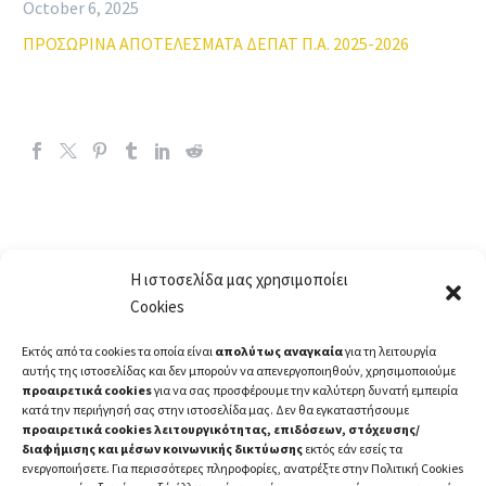
October 6, 2025
ΠΡΟΣΩΡΙΝΑ ΑΠΟΤΕΛΕΣΜΑΤΑ ΔΕΠΑΤ Π.Α. 2025-2026
Η ιστοσελίδα μας χρησιμοποίει
Cookies
Εκτός από τα cookies τα οποία είναι
απολύτως αναγκαία
για τη λειτουργία
αυτής της ιστοσελίδας και δεν μπορούν να απενεργοποιηθούν, χρησιμοποιούμε
προαιρετικά cookies
για να σας προσφέρουμε την καλύτερη δυνατή εμπειρία
κατά την περιήγησή σας στην ιστοσελίδα μας. Δεν θα εγκαταστήσουμε
προαιρετικά cookies λειτουργικότητας, επιδόσεων, στόχευσης/
διαφήμισης και μέσων κοινωνικής δικτύωσης
εκτός εάν εσείς τα
ενεργοποιήσετε. Για περισσότερες πληροφορίες, ανατρέξτε στην Πολιτική Cookies