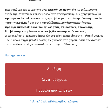
Εκτός από τα cookies τα οποία είναι
απολύτως αναγκαία
για τη λειτουργία
αυτής της ιστοσελίδας και δεν μπορούν να απενεργοποιηθούν, χρησιμοποιούμε
προαιρετικά cookies
για να σας προσφέρουμε την καλύτερη δυνατή εμπειρία
κατά την περιήγησή σας στην ιστοσελίδα μας. Δεν θα εγκαταστήσουμε
προαιρετικά cookies λειτουργικότητας, επιδόσεων, στόχευσης/
διαφήμισης και μέσων κοινωνικής δικτύωσης
εκτός εάν εσείς τα
ενεργοποιήσετε. Για περισσότερες πληροφορίες, ανατρέξτε στην Πολιτική Cookies
μας, η οποία εξηγεί, μεταξύ άλλων, πώς να ορίσετε τις προτιμήσεις σας σχετικά
με τα cookies και πώς να ανακαλέσετε τη συγκατάθεσή σας.
Manage services
2023 ©
Πανεπιστήμιο Πατρών
Αποδοχή
Δεν αποδέχομαι
Προβολή προτιμήσεων
Πολιτική Cookies
Πολιτική Ιδιωτικότητας