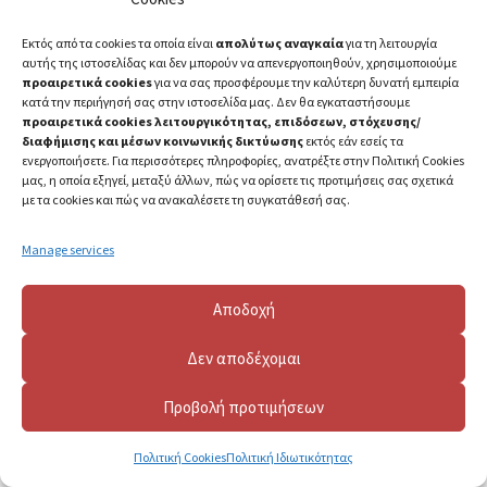
Εκτός από τα cookies τα οποία είναι
απολύτως αναγκαία
για τη λειτουργία
αυτής της ιστοσελίδας και δεν μπορούν να απενεργοποιηθούν, χρησιμοποιούμε
προαιρετικά cookies
για να σας προσφέρουμε την καλύτερη δυνατή εμπειρία
κατά την περιήγησή σας στην ιστοσελίδα μας. Δεν θα εγκαταστήσουμε
προαιρετικά cookies λειτουργικότητας, επιδόσεων, στόχευσης/
διαφήμισης και μέσων κοινωνικής δικτύωσης
εκτός εάν εσείς τα
ενεργοποιήσετε. Για περισσότερες πληροφορίες, ανατρέξτε στην Πολιτική Cookies
μας, η οποία εξηγεί, μεταξύ άλλων, πώς να ορίσετε τις προτιμήσεις σας σχετικά
με τα cookies και πώς να ανακαλέσετε τη συγκατάθεσή σας.
Manage services
2023 ©
Πανεπιστήμιο Πατρών
Αποδοχή
Δεν αποδέχομαι
Προβολή προτιμήσεων
Πολιτική Cookies
Πολιτική Ιδιωτικότητας