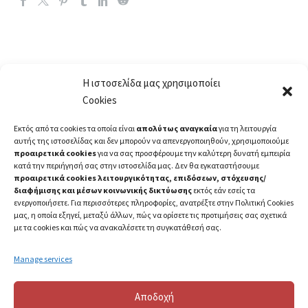
Η ιστοσελίδα μας χρησιμοποίει
Cookies
Εκτός από τα cookies τα οποία είναι
απολύτως αναγκαία
για τη λειτουργία
αυτής της ιστοσελίδας και δεν μπορούν να απενεργοποιηθούν, χρησιμοποιούμε
προαιρετικά cookies
για να σας προσφέρουμε την καλύτερη δυνατή εμπειρία
κατά την περιήγησή σας στην ιστοσελίδα μας. Δεν θα εγκαταστήσουμε
προαιρετικά cookies λειτουργικότητας, επιδόσεων, στόχευσης/
διαφήμισης και μέσων κοινωνικής δικτύωσης
εκτός εάν εσείς τα
ενεργοποιήσετε. Για περισσότερες πληροφορίες, ανατρέξτε στην Πολιτική Cookies
μας, η οποία εξηγεί, μεταξύ άλλων, πώς να ορίσετε τις προτιμήσεις σας σχετικά
με τα cookies και πώς να ανακαλέσετε τη συγκατάθεσή σας.
Manage services
Αποδοχή