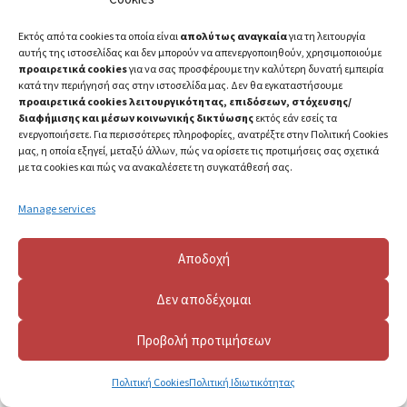
Εκτός από τα cookies τα οποία είναι
απολύτως αναγκαία
για τη λειτουργία
αυτής της ιστοσελίδας και δεν μπορούν να απενεργοποιηθούν, χρησιμοποιούμε
προαιρετικά cookies
για να σας προσφέρουμε την καλύτερη δυνατή εμπειρία
κατά την περιήγησή σας στην ιστοσελίδα μας. Δεν θα εγκαταστήσουμε
προαιρετικά cookies λειτουργικότητας, επιδόσεων, στόχευσης/
διαφήμισης και μέσων κοινωνικής δικτύωσης
εκτός εάν εσείς τα
ενεργοποιήσετε. Για περισσότερες πληροφορίες, ανατρέξτε στην Πολιτική Cookies
μας, η οποία εξηγεί, μεταξύ άλλων, πώς να ορίσετε τις προτιμήσεις σας σχετικά
με τα cookies και πώς να ανακαλέσετε τη συγκατάθεσή σας.
Manage services
Αποδοχή
2023 ©
Πανεπιστήμιο Πατρών
Δεν αποδέχομαι
Προβολή προτιμήσεων
Πολιτική Cookies
Πολιτική Ιδιωτικότητας